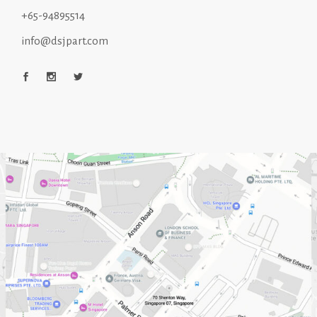
+65-94895514
info@dsjpart.com