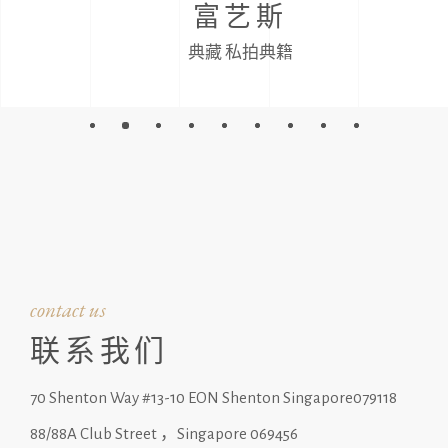
富艺斯
典藏
私拍典籍
contact us
联系我们
70 Shenton Way #13-10 EON Shenton Singapore079118
88/88A Club Street ，Singapore 069456