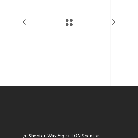
70 Shenton Way #13-10 EON Shenton