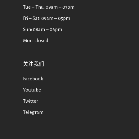
Tue ‒ Thu: 09am ‒ 07pm
Fri ‒ Sat: 09am ‒ 05pm
Sun: 08am ‒ 06pm
Mon: closed
关注我们
Facebook
Youtube
Twitter
Telegram