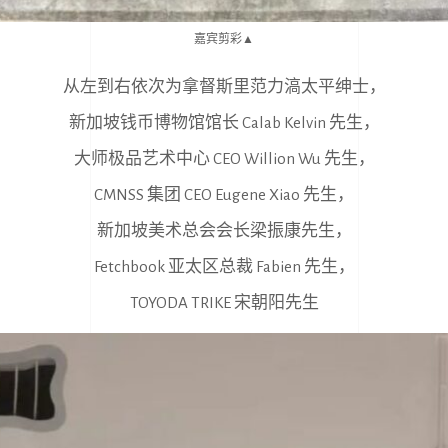
嘉宾剪彩▲
从左到右依次为拿督斯里范力滈太平绅士，
新加坡钱币博物馆馆长 Calab Kelvin 先生，
大师极品艺术中心 CEO Willion Wu 先生，
CMNSS 集团 CEO Eugene Xiao 先生，
新加坡美术总会会长梁振康先生，
Fetchbook 亚太区总裁 Fabien 先生，
TOYODA TRIKE 宋朝阳先生