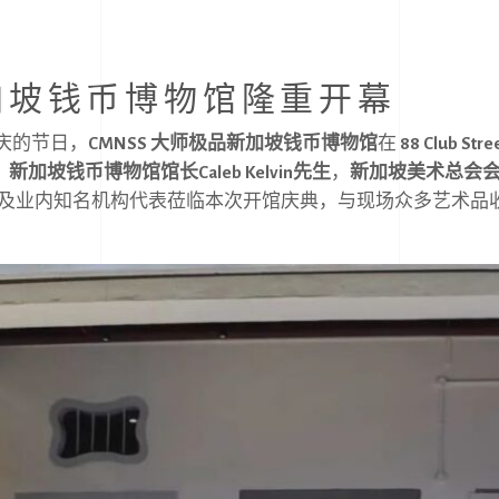
加坡钱币博物馆隆重开幕
欢庆的节日，
CMNSS 大师极品新加坡钱币博物馆
在
88 Club Stre
，
新加坡钱币博物馆馆长Caleb Kelvin先生
，
新加坡美术总会
及业内知名机构代表莅临本次开馆庆典，与现场众多艺术品