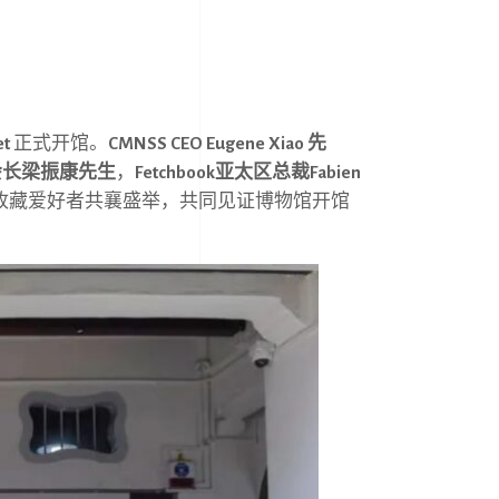
et
正式开馆。
CMNSS CEO Eugene Xiao 先
会长梁振康先生
，
Fetchbook亚太区总裁Fabien
收藏爱好者共襄盛举，共同见证博物馆开馆