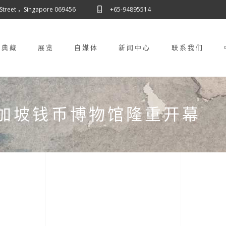
 Street ，Singapore 069456
+65-94895514
典藏
展览
自媒体
新闻中心
联系我们
新加坡钱币博物馆隆重开幕