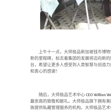
上午十一点，大师极品新加坡钱币博物馆正
新的里程碑，标志着集团的发展将迈向新的
台，希望让更多人感受到人类智慧与创造力
和衷心的感谢！
随后，大师极品艺术中心
CEO Willion W
最崇高的致敬和献礼。大师极品旗下拥有美
族提供私藏管理服务的机构。大师极品艺术