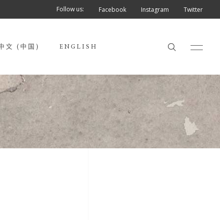
Follow us:
Facebook
Instagram
Twitter
中文 (中国)
ENGLISH