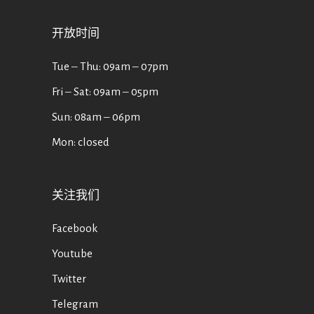
开放时间
Tue ‒ Thu: 09am ‒ 07pm
Fri ‒ Sat: 09am ‒ 05pm
Sun: 08am ‒ 06pm
Mon: closed
关注我们
Facebook
Youtube
Twitter
Telegram